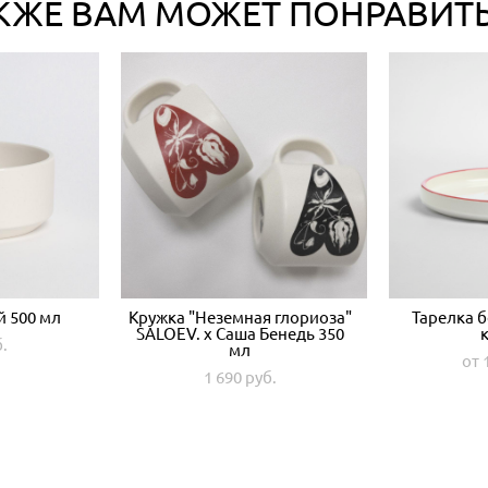
КЖЕ ВАМ МОЖЕТ ПОНРАВИТ
й 500 мл
Кружка "Неземная глориоза"
Тарелка б
SALOEV. x Саша Бенедь 350
б.
мл
от 
1 690 pуб.