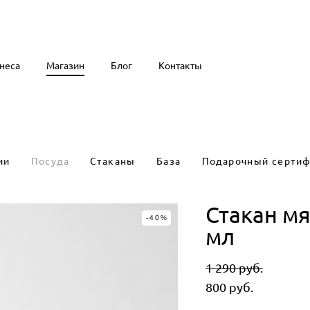
неса
неса
Магазин
Магазин
Блог
Блог
Контакты
Контакты
ии
Посуда
Стаканы
База
Подарочный сертиф
Стакан м
-40%
мл
1 290 pуб.
800 pуб.