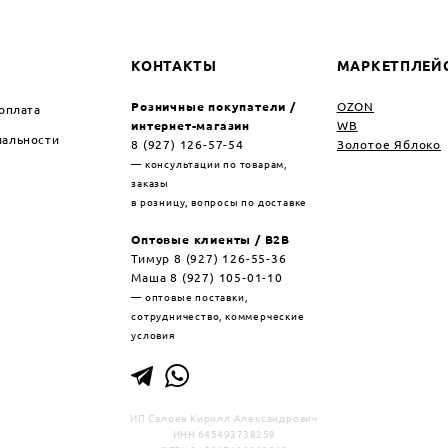
КОНТАКТЫ
МАРКЕТПЛЕЙ
Розничные покупатели /
OZON
 оплата
интернет-магазин
WB
альности
8 (927) 126-57-54
Золотое Яблоко
— консультации по товарам,
заказы
в розницу, вопросы по доставке
Оптовые клиенты / B2B
Тимур 8 (927) 126-55-36
Маша 8 (927) 105-01-10
— оптовые поставки,
сотрудничество, коммерческие
условия
ИП Салоев Кирилл Александрович
ИНН 645493738259