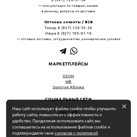
— консультации по товарам, заказы
в розницу, вопросы по доставке
Оптовые клиенты / B2B
Тимур 8 (927) 126-55-36
Маша 8 (927) 105-01-10
— оптовые поставки, сотрудничество, коммерческие условия
МАРКЕТПЛЕЙСЫ
OZON
WB
Золотое Яблоко
СОЦИАЛЬНЫЕ СЕТИ
Наш сайт использует файлы cookie чтобы улучшить
работу сайта, повысить его эффективность и
удобство. Продолжая использовать сайт, вы
ИП Салоев Кирилл Александрович
соглашаетесь на использование файлов cookie и
ИНН 645493738259
подтверждаете свое
согласие с политикой
ОГРН 318645100000013