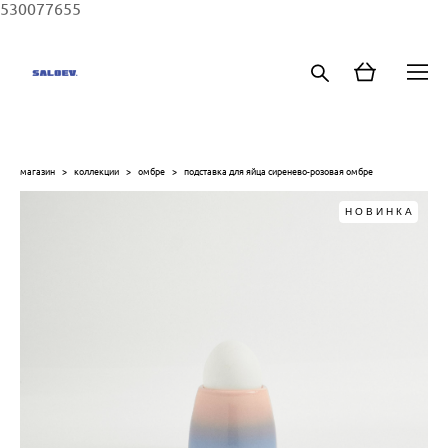
530077655
магазин
>
коллекции
>
омбре
>
подставка для яйца сиренево-розовая омбре
НОВИНКА