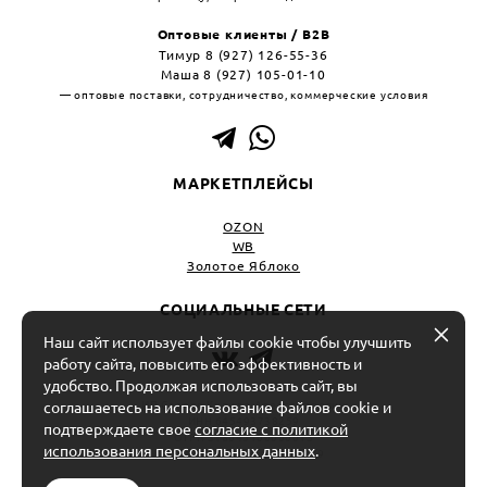
Оптовые клиенты / B2B
Тимур 8 (927) 126-55-36
Маша 8 (927) 105-01-10
— оптовые поставки, сотрудничество, коммерческие условия
МАРКЕТПЛЕЙСЫ
OZON
WB
Золотое Яблоко
СОЦИАЛЬНЫЕ СЕТИ
Наш сайт использует файлы cookie чтобы улучшить
работу сайта, повысить его эффективность и
удобство. Продолжая использовать сайт, вы
ИП Салоев Кирилл Александрович
соглашаетесь на использование файлов cookie и
ИНН 645493738259
подтверждаете свое
согласие с политикой
ОГРН 318645100000013
использования персональных данных
.
Р/С 40802810556000026349