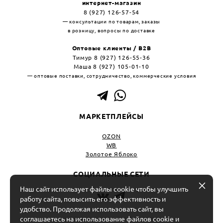
интернет-магазин
8 (927) 126-57-54
— консультации по товарам, заказы
в розницу, вопросы по доставке
Оптовые клиенты / B2B
Тимур 8 (927) 126-55-36
Маша 8 (927) 105-01-10
— оптовые поставки, сотрудничество, коммерческие условия
МАРКЕТПЛЕЙСЫ
OZON
WB
Золотое Яблоко
СОЦИАЛЬНЫЕ СЕТИ
Наш сайт использует файлы cookie чтобы улучшить
работу сайта, повысить его эффективность и
удобство. Продолжая использовать сайт, вы
ИП Салоев Кирилл Александрович
соглашаетесь на использование файлов cookie и