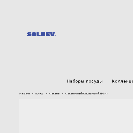
Наборы посуды
Коллекц
магазин
>
посуда
>
стаканы
>
стакан мятый фиолетовый 350 мл