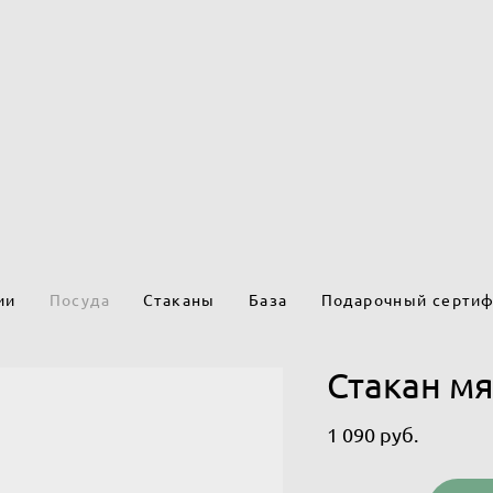
ии
Посуда
Стаканы
База
Подарочный сертиф
Стакан м
1 090 pуб.