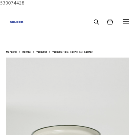
530074428
магазин
>
посуда
>
тарелки
>
тарелка 16см с зеленым кантом