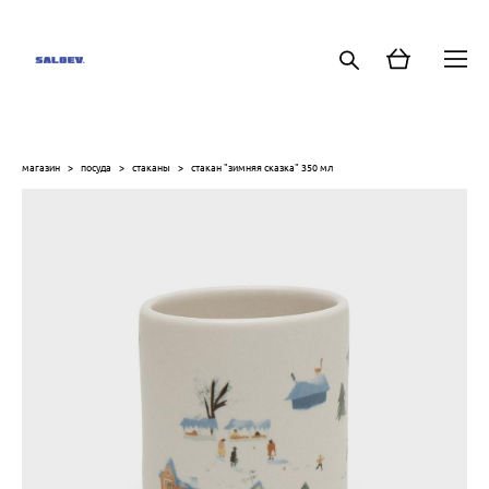
магазин
>
посуда
>
стаканы
>
стакан "зимняя сказка" 350 мл