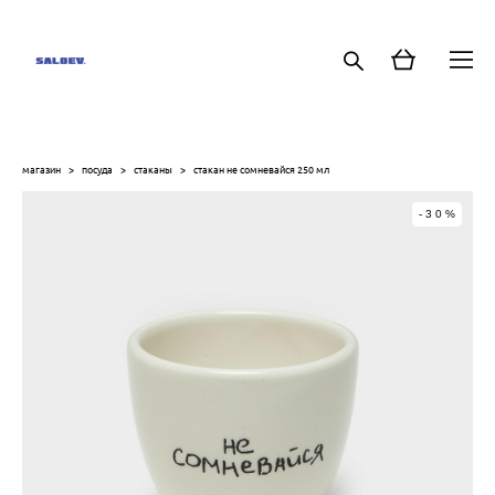
магазин
>
посуда
>
стаканы
>
стакан не сомневайся 250 мл
-30%