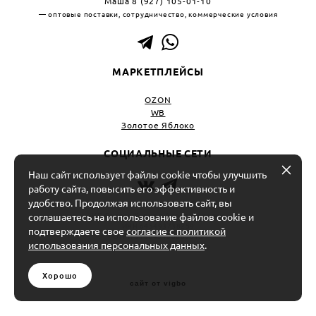
Маша 8 (927) 105-01-10
— оптовые поставки, сотрудничество, коммерческие условия
МАРКЕТПЛЕЙСЫ
OZON
WB
Золотое Яблоко
СОЦИАЛЬНЫЕ СЕТИ
Наш сайт использует файлы cookie чтобы улучшить
работу сайта, повысить его эффективность и
удобство. Продолжая использовать сайт, вы
ИП Салоев Кирилл Александрович
соглашаетесь на использование файлов cookie и
ИНН 645493738259
подтверждаете свое
согласие с политикой
ОГРН 318645100000013
использования персональных данных
.
Р/С 40802810556000026349
Хорошо
сайт от vigbo