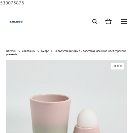
530075876
магазин
>
коллекции
>
омбре
>
набор: стакан 350мл и подставка для яйца. цвет горохово-
розовый.
-30%