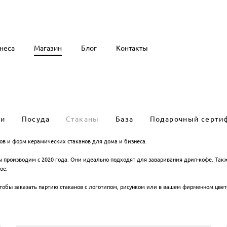
неса
неса
Магазин
Магазин
Блог
Блог
Контакты
Контакты
ии
Посуда
Стаканы
База
Подарочный серти
в и форм керамических стаканов для дома и бизнеса.
 производим с 2020 года. Они идеально подходят для заваривания дрип-кофе. Такж
ое.
тобы заказать партию стаканов с логотипом, рисунком или в вашем фирменном цвет