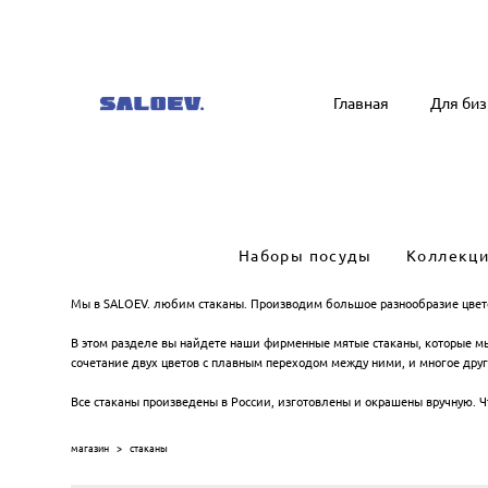
Главная
Главная
Для биз
Для биз
Наборы посуды
Коллекц
Мы в SALOEV. любим стаканы. Производим большое разнообразие цвето
В этом разделе вы найдете наши фирменные мятые стаканы, которые мы
сочетание двух цветов с плавным переходом между ними, и многое друг
Все стаканы произведены в России, изготовлены и окрашены вручную. Ч
магазин
>
стаканы