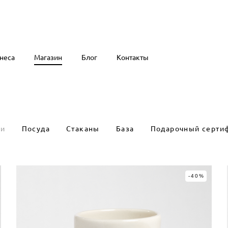
неса
Магазин
Блог
Контакты
неса
Магазин
Блог
Контакты
ии
Посуда
Стаканы
База
Подарочный серти
-40%