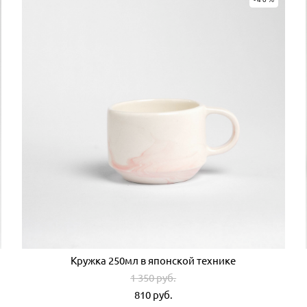
Кружка 250мл в японской технике
1 350 pуб.
810 pуб.