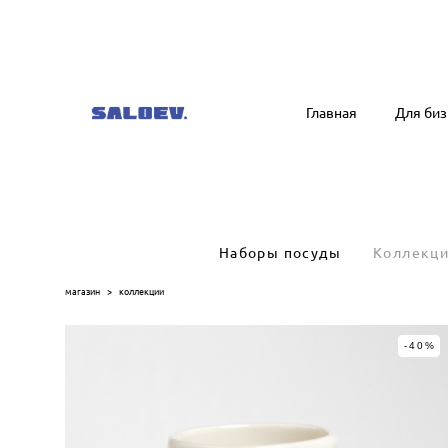
540636604
Главная
Для биз
Главная
Для биз
Наборы посуды
Коллекц
магазин
>
коллекции
-40%